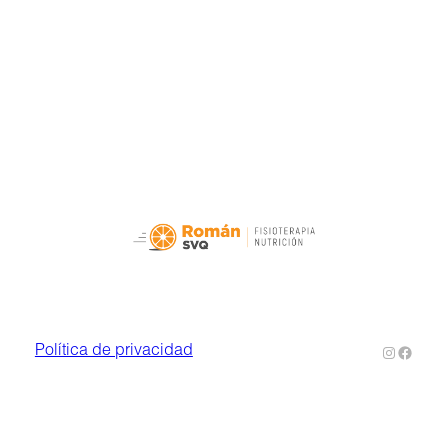
Instagra
Faceb
Política de privacidad